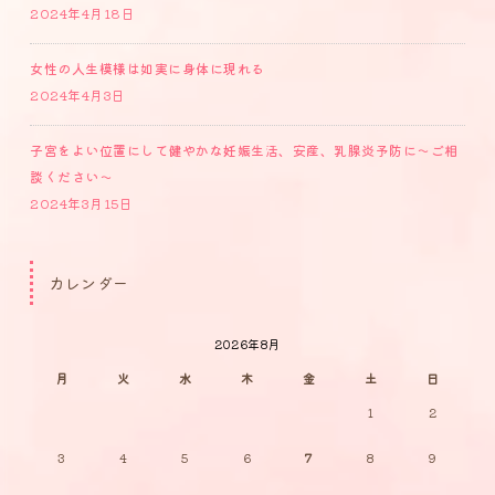
2024年4月18日
女性の人生模様は如実に身体に現れる
2024年4月3日
子宮をよい位置にして健やかな妊娠生活、安産、乳腺炎予防に～ご相
談ください～
2024年3月15日
カレンダー
2026年8月
月
火
水
木
金
土
日
1
2
3
4
5
6
7
8
9