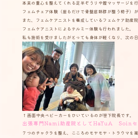
本来の重心を整えてくれる足半ぞうりや膣マッサージを
フェムチェア体験（座るだけで骨盤底筋群が整う椅子）
また、フェムケアニストを養成しているフェムケア助産
フェムケアニストによるテルミー体験も行われました。
私も施術を受けましたがとっても身体が軽くなり、次の
↑画面中央ベビーカーをひいているのが笹下院長です。
出張専門Nami助産院としてHaYuA Soi
７つのチャクラを整え、こころのモヤモヤ・トラウマを