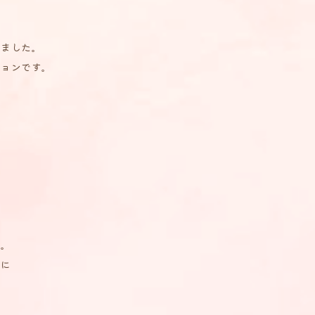
きました。
ションです。
す。
もに