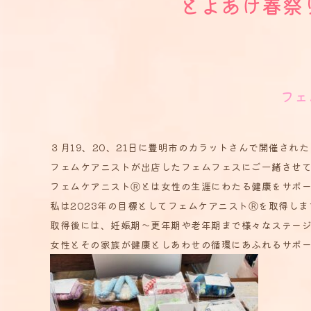
とよあけ春祭
フェ
３月19、20、21日に豊明市のカラットさんで開催され
フェムケアニストが出店したフェムフェスにご一緒させ
フェムケアニストⓇとは女性の生涯にわたる健康をサポ
私は2023年の目標としてフェムケアニストⓇを取得しま
取得後には、妊娠期～更年期や老年期まで様々なステー
女性とその家族が健康としあわせの循環にあふれるサポ